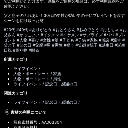
でご利用いただけます。画像をご使用の場合は、必ず利用規約をご
確認ください。
父と息子のふれあい！30代の男性が幼い男の子にプレゼントを渡す
シーンを切り取った材
#20代
#40代
#ありがとう
#おとうさん
#おめでとう
#おもちゃ
#お
父さん
#かっこいい
#イクメン
#イケメン
#サプライズ
#パパ
#プレ
ゼント
#人物
#喜び
#女性
#娘
#子ども
#子供
#家族
#感謝
#渡す
#
父と子
#父の日
#父親
#男
#男性
#祝う
#笑顔
#親子
#誕生日
#誕生
日祝
#贈り物
#贈る
所属カテゴリ
ライフイベント
人物・ポートレート / 家族
人物・ポートレート / 男性
ライフイベント / 記念日・感謝の日
関連カテゴリ
ライフイベント / 記念日・感謝の日 /
policy
素材の利用について
写真素材番号：AA003304
商用可＆無料