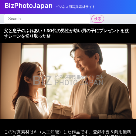
BizPhotoJapan
ビジネス用写真素材サイト
検
検索
索:
父と息子のふれあい！30代の男性が幼い男の子にプレゼントを渡
すシーンを切り取った材
この写真素材はAI（人工知能）した作品です。登録不要＆商用無料