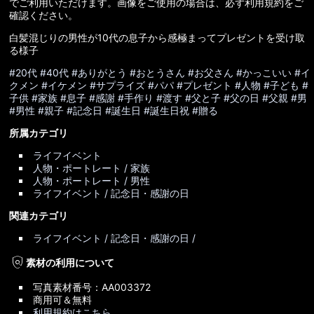
でご利用いただけます。画像をご使用の場合は、必ず利用規約をご
確認ください。
白髪混じりの男性が10代の息子から感極まってプレゼントを受け取
る様子
#20代
#40代
#ありがとう
#おとうさん
#お父さん
#かっこいい
#イ
クメン
#イケメン
#サプライズ
#パパ
#プレゼント
#人物
#子ども
#
子供
#家族
#息子
#感謝
#手作り
#渡す
#父と子
#父の日
#父親
#男
#男性
#親子
#記念日
#誕生日
#誕生日祝
#贈る
所属カテゴリ
ライフイベント
人物・ポートレート / 家族
人物・ポートレート / 男性
ライフイベント / 記念日・感謝の日
関連カテゴリ
ライフイベント / 記念日・感謝の日 /
policy
素材の利用について
写真素材番号：AA003372
商用可＆無料
利用規約はこちら