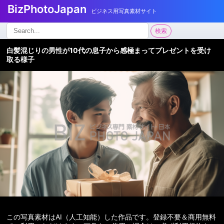
BizPhotoJapan
ビジネス用写真素材サイト
検
検索
索:
白髪混じりの男性が10代の息子から感極まってプレゼントを受け
取る様子
この写真素材はAI（人工知能）した作品です。登録不要＆商用無料