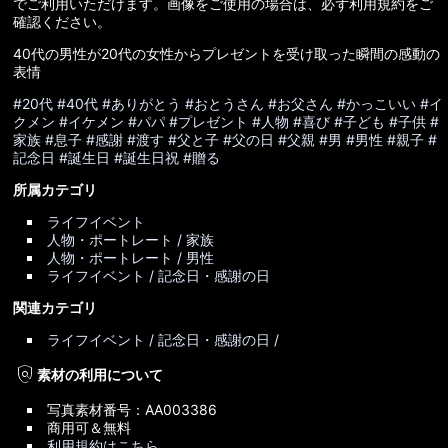
でご利用いただけます。画像をご使用の場合は、必ず利用規約をご
確認ください。
40代の男性が20代の女性からプレゼントを受け取った瞬間の感動の
表情
#20代
#40代
#ありがとう
#おとうさん
#お父さん
#かっこいい
#イ
クメン
#イケメン
#パパ
#プレゼント
#人物
#喜び
#子ども
#子供
#
家族
#息子
#感謝
#渡す
#父と子
#父の日
#父親
#男
#男性
#親子
#
記念日
#誕生日
#誕生日祝
#贈る
所属カテゴリ
ライフイベント
人物・ポートレート / 家族
人物・ポートレート / 男性
ライフイベント / 記念日・感謝の日
関連カテゴリ
ライフイベント / 記念日・感謝の日 /
policy
素材の利用について
写真素材番号：AA003386
商用可＆無料
利用規約はこちら