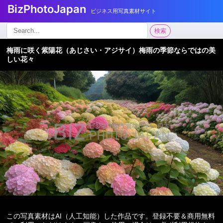
BizPhotoJapan
ビジネス用写真素材サイト
検
検索
索:
梅雨に咲く紫陽花（あじさい・アジサイ）梅雨の季節ならではの美
しい花々
この写真素材はAI（人工知能）した作品です。登録不要＆商用無料