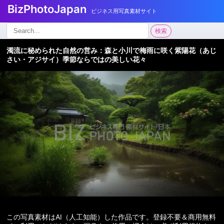
BizPhotoJapan
ビジネス用写真素材サイト
検
検索
索:
濁流に秘められた自然の営み：森と小川で梅雨に咲く紫陽花（あじ
さい・アジサイ）季節ならではの美しい花々
この写真素材はAI（人工知能）した作品です。登録不要＆商用無料