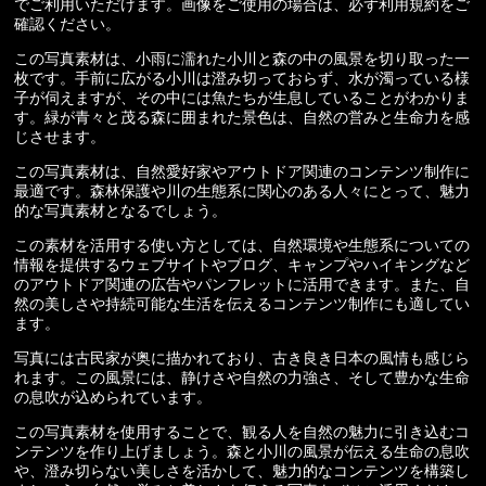
でご利用いただけます。画像をご使用の場合は、必ず利用規約をご
確認ください。
この写真素材は、小雨に濡れた小川と森の中の風景を切り取った一
枚です。手前に広がる小川は澄み切っておらず、水が濁っている様
子が伺えますが、その中には魚たちが生息していることがわかりま
す。緑が青々と茂る森に囲まれた景色は、自然の営みと生命力を感
じさせます。
この写真素材は、自然愛好家やアウトドア関連のコンテンツ制作に
最適です。森林保護や川の生態系に関心のある人々にとって、魅力
的な写真素材となるでしょう。
この素材を活用する使い方としては、自然環境や生態系についての
情報を提供するウェブサイトやブログ、キャンプやハイキングなど
のアウトドア関連の広告やパンフレットに活用できます。また、自
然の美しさや持続可能な生活を伝えるコンテンツ制作にも適してい
ます。
写真には古民家が奥に描かれており、古き良き日本の風情も感じら
れます。この風景には、静けさや自然の力強さ、そして豊かな生命
の息吹が込められています。
この写真素材を使用することで、観る人を自然の魅力に引き込むコ
ンテンツを作り上げましょう。森と小川の風景が伝える生命の息吹
や、澄み切らない美しさを活かして、魅力的なコンテンツを構築し